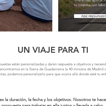
diferentes aplicac
tu orientación labo
PIDE PRESUPUES
UN VIAJE PARA TI
uestas están personalizadas y darán respuesta a objetivos y necesi
encontramos en la Sierra de Guadarrama (a 40 minutos de Madrid ce
itas, podemos personalizarlo para que ocurra allá donde esté tu en
ges la duración, la fecha y los objetivos. Nosotros te hac
propuesta para trabajar en ella juntos y llevarla a cabo.