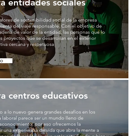
ra entidades sociales
alores de sostenibilidad social de la empresa
mienta del viaje responsable. Con el objetivo de
adena de valor de la entidad, las personas que lo
s proyectos que se desarrollan en el exterior
iva cercana y respetuosa
TO
ra centros educativos
o a lo nuevo genera grandes desafíos en los
da laboral parece ser un mundo lleno de
esconocimiento, por eso ofrecemos la
ir una experiencia de vida que abra la mente a