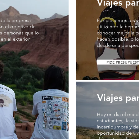
Viajes pa
 de la empresa
Fortalecemos los v
on el objetivo de
utilizando la herra
as personas que lo
conocer mejor la c
en el exterior
hacen posible, o lo
desde una perspect
PIDE PRESUPUES
Viajes pa
Hoy en día el mied
estudiantes, la vi
incertidumbre y d
oportunidad de viv