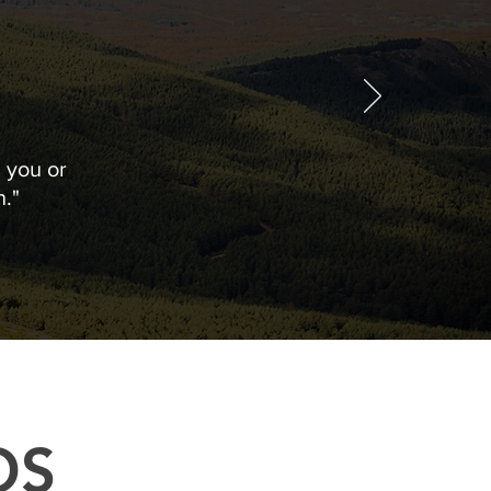
h you or
."
OS