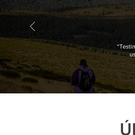
“Testim
u
Ú