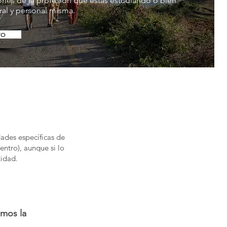
iones de la profesión que estás estudiando o bien
ral y personal misma.
TO
dades específicas de
ntro), aunque si lo
tidad.
emos la