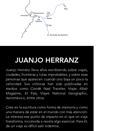
JUANJO HERRANZ
Juanjo Herranz lleva años escribiendo sobre viajes,
ciudades, fronteras y rutas improbables, y sobre esas
personas que aparecen cuando uno baja un poco la
velocidad. Sus crónicas han sido publicadas en
medios como Condé Nast Traveler, Viajar, Altaïr
Magazine, El País, Viajes National Geographic,
Aeroméxico, entre otros.
Cree en la escritura como forma de memoria y como
una manera de estar en el mundo con más atención.
Le interesa ese punto de impacto en el que un viaje
transforma, incomoda o revela algo esencial. Para él,
de un viaje es difícil salir indemne.