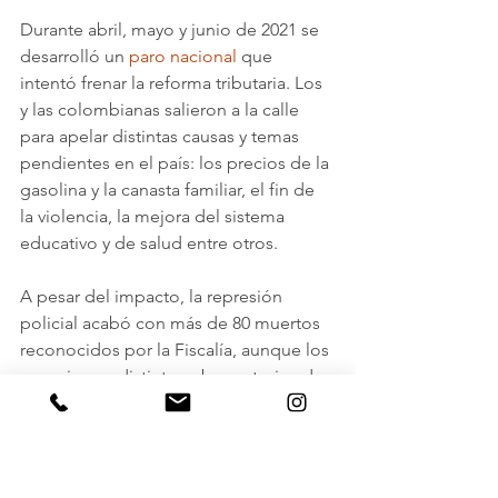
Durante abril, mayo y junio de 2021 se 
desarrolló un 
paro nacional
 que 
intentó frenar la reforma tributaria. Los 
y las colombianas salieron a la calle 
para apelar distintas causas y temas 
pendientes en el país: los precios de la 
gasolina y la canasta familiar, el fin de 
la violencia, la mejora del sistema 
educativo y de salud entre otros. 
A pesar del impacto, la represión 
policial acabó con más de 80 muertos 
reconocidos por la Fiscalía, aunque los 
organismos distintos observatorios de 
derechos humanos que trabajan en los 
departamentos juntaron cifras de más 
de dos mil heridos, más de tres mil 
denuncias de violencia policial y 