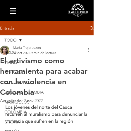
Entrada
TODO
Marta Trejo Luzón
TODO
31 oct 2022
9 min de lectura
El artivismo como
VIAJES
herramienta para acabar
HISTORIAS
con la violencia en
REFLEXIONES
Colombia
SENEGAL Y GAMBIA
Actualizado:
2 nov 2022
MARRUECOS
Los jóvenes del norte del Cauca 
COLOMBIA
recurren al muralismo para denunciar la 
violencia que sufren en la región
ETIOPÍA