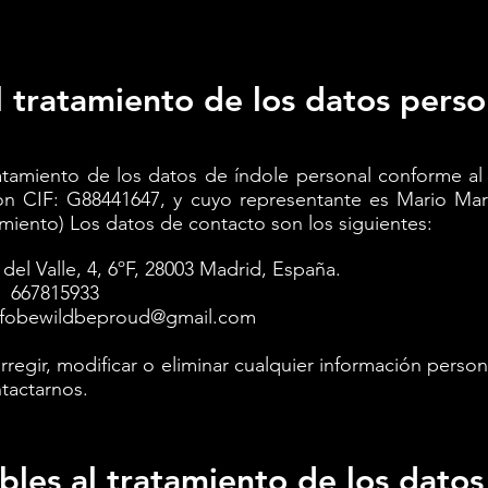
 tratamiento de los datos perso
ratamiento de los datos de índole personal conforme al
n CIF: G88441647, y cuyo representante es Mario Ma
miento) Los datos de contacto son los siguientes:
del Valle, 4, 6ºF,
28003 Madrid,
España.
: 667815933
nfobewildbeproud@gmail.com
orregir, modificar o eliminar cualquier información pers
ntactarnos.
ables al tratamiento de los dato