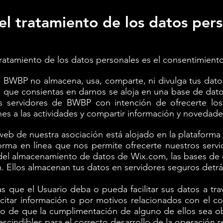
 el tratamiento de los datos per
tratamiento de los datos personales es el consentimiento
BWBP no almacena, usa, comparte, ni divulga tus datos
n que consientas en darnos se aloja en una base de dato
los servidores de BWBP con intención de ofrecerte los 
ones a las actividades y compartir información y novedad
 web de nuestra asociación está alojado en la platafor
orma en línea que nos permite ofrecerte nuestros serv
del almacenamiento de datos de Wix.com, las bases de d
 Ellos almacenan tus datos en servidores seguros detrás
as que el Usuario deba o pueda facilitar sus datos a tra
olicitar información o por motivos relacionados con el c
so de que la cumplimentación de alguno de ellos sea o
cindibles para el correcto desarrollo de la operación re