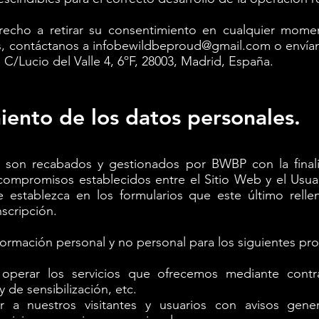
erecho a retirar su consentimiento en cualquier mom
, contáctanos a
infobewildbeproud@gmail.com
o envían
a: C/Lucio del Valle 4, 6ºF, 28003, Madrid, España.
miento de los datos personales.
 son recabados y gestionados por BWBP con la finalid
s compromisos establecidos entre el Sitio Web y el Usu
e establezca en los formularios que este último rell
nscripción.
ormación personal y no personal para los siguientes pr
 operar los servicios que ofrecemos mediante contra
 y de sensibilización, etc.
r a nuestros visitantes y usuarios con avisos gener