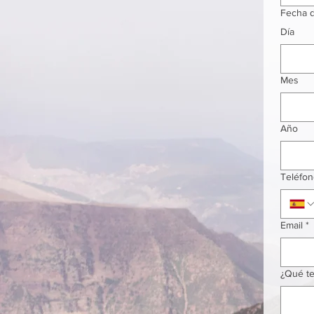
Fecha d
Día
Mes
Año
Teléfo
Email
*
¿Qué te