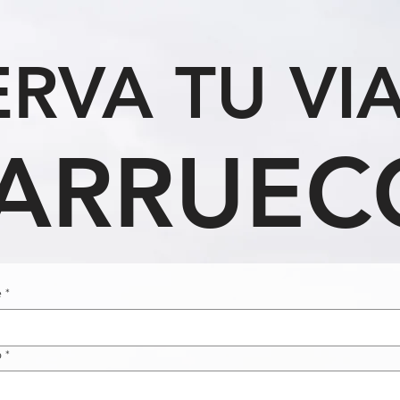
RVA TU VI
ARRUEC
e
*
o
*