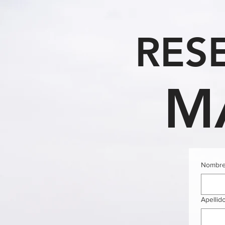
RESE
M
Nombr
Apellid