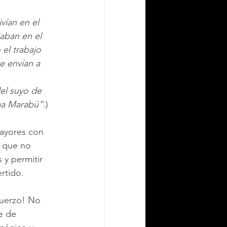
ivían en el 
aban en el 
el trabajo 
e envían a 
el suyo de 
ama Marabú”
.)
mayores con 
 que no 
 y permitir 
rtido.
fuerzo! No 
e de 