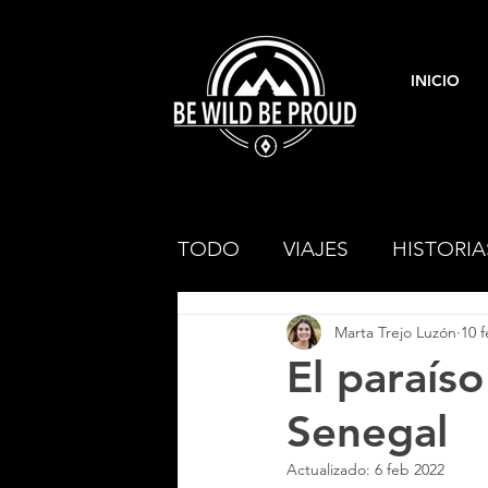
INICIO
TODO
VIAJES
HISTORIA
Marta Trejo Luzón
10 
COLOMBIA
ETIOPÍA
El paraís
Senegal
Actualizado:
6 feb 2022