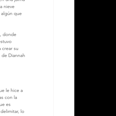
a nieve 
 algún que 
e, donde 
estuvo 
 crear su 
ó de Diannah 
e le hice a 
s con la 
ue es 
delimitar, lo 