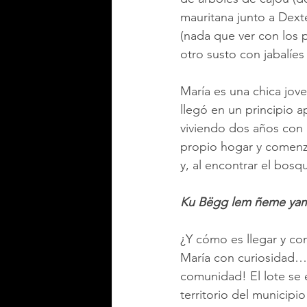
mauritana junto a Dexte
(nada que ver con los 
otro susto con jabalíes
María es una chica jov
llegó en un principio a
viviendo dos años con 
propio hogar y comenz
y, al encontrar el bos
Ku Bëgg lem ñeme yamb.
¿Y cómo es llegar y co
María con curiosidad… ¡
comunidad! El lote se 
territorio del municipio