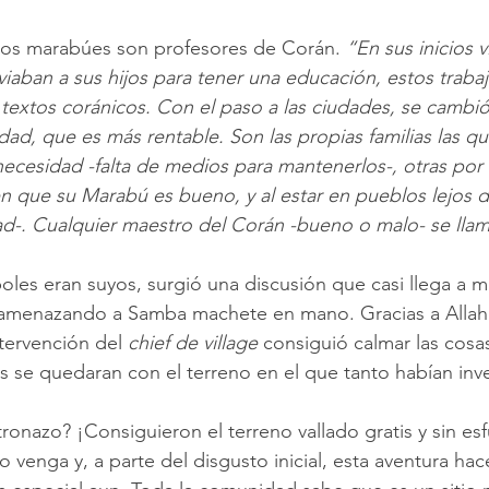
los marabúes son profesores de Corán. 
“En sus inicios v
viaban a sus hijos para tener una educación, estos trabaj
textos coránicos. Con el paso a las ciudades, se cambió 
dad, que es más rentable. Son las propias familias las qu
necesidad -falta de medios para mantenerlos-, otras por 
 que su Marabú es bueno, y al estar en pueblos lejos d
dad-. Cualquier maestro del Corán -bueno o malo- se ll
les eran suyos, surgió una discusión que casi llega a 
ú amenazando a Samba machete en mano. Gracias a Allah
tervención del 
chief de village 
consiguió calmar las cosas
s se quedaran con el terreno en el que tanto habían inve
ronazo? ¡Consiguieron el terreno vallado gratis y sin es
 venga y, a parte del disgusto inicial, esta aventura hac