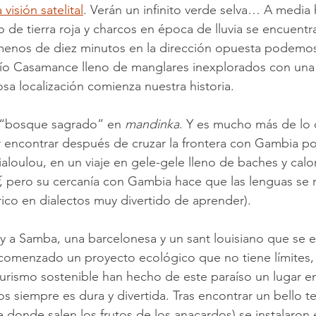
visión satelital
. Verán un infinito verde selva… A media 
e tierra roja y charcos en época de lluvia se encuentra 
menos de diez minutos en la dirección opuesta podemos
río Casamance lleno de manglares inexplorados con una
osa localización comienza nuestra historia.
a “bosque sagrado” en 
mandinka
. Y es mucho más de lo 
encontrar después de cruzar la frontera con Gambia po
ialoulou, en un viaje en gele-gele lleno de baches y calor
, pero su cercanía con Gambia hace que las lenguas se 
co en dialectos muy divertido de aprender).
 y a Samba, una barcelonesa y un sant louisiano que se
 comenzado un proyecto ecológico que no tiene límites
turismo sostenible han hecho de este paraíso un lugar e
ios siempre es dura y divertida. Tras encontrar un bello t
 donde salen los frutos de los anacardos) se instalaron 