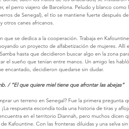
r, el perro viajero de Barcelona. Peludo y blanco como l
perros de Senegal), el tío se mantiene fuerte después de
 y otros canes africanos.
en que se dedica a la cooperación. Trabaja en Kafountin
poyando un proyecto de alfabetización de mujeres. Allí 
Samba hasta que decidieron buscar algo en la zona para
ar el sueño que tenían entre manos. Un amigo les habl
que encantado, decidieron quedarse sin dudar.
 / “El que quiere miel tiene que afrontar las abejas”
mprar un terreno en Senegal? Fue la primera pregunta qu
La respuesta escondía toda una historia de tiras y afloja
encuentra en el territorio Diannah, pero muchos dicen q
 de Kafountine. Con las fronteras diluidas y una selva sin 