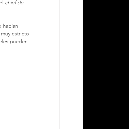
el 
chief de 
o habían 
 muy estricto 
peles pueden 