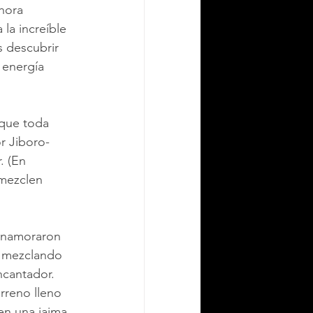
hora 
la increíble 
 descubrir 
 energía 
que toda 
r Jiboro-
. (En 
mezclen 
 enamoraron 
, mezclando 
ncantador.
erreno lleno 
en una jaima 