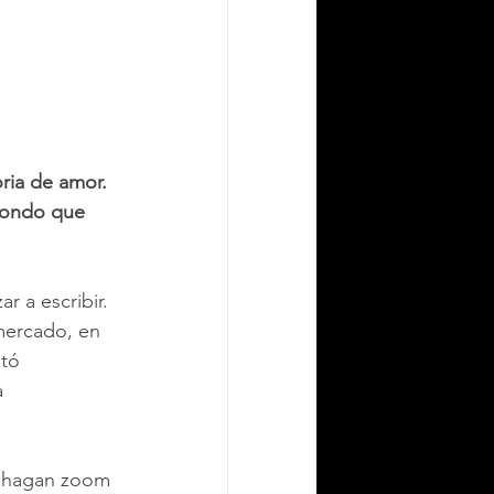
ria de amor. 
fondo que 
 a escribir. 
 mercado, en 
tó 
a 
e hagan zoom 