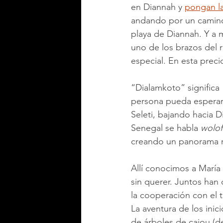
en Diannah y 
pongan la 
andando por un camino d
playa de Diannah. Y a 
uno de los brazos del 
especial. En esta preci
“Dialamkoto” signific
persona pueda esperar 
Seleti, bajando hacia D
Senegal se habla 
wolof
creando un panorama ri
Allí conocimos a María
sin querer. Juntos han
la cooperación con el 
La aventura de los inic
de árboles de cajou (de