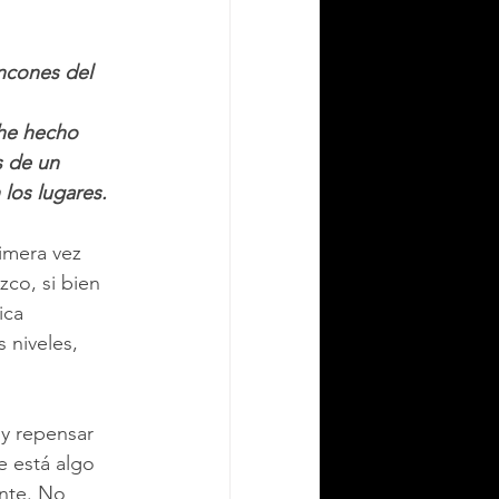
ncones del 
 he hecho 
 de un 
los lugares.
imera vez 
co, si bien 
ica 
 niveles, 
y repensar 
e está algo 
nte. No 