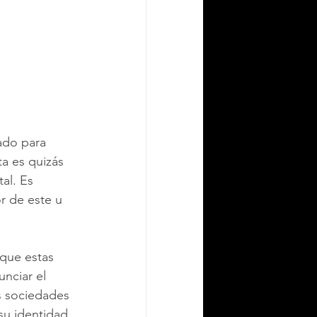
do para 
ta es quizás 
al. Es 
r de este u 
que estas 
nciar el 
s sociedades 
 su identidad 