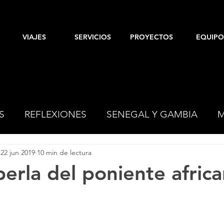
VIAJES
SERVICIOS
PROYECTOS
EQUIPO
S
REFLEXIONES
SENEGAL Y GAMBIA
M
22 jun 2019
10 min de lectura
ESPAÑA
perla del poniente afric