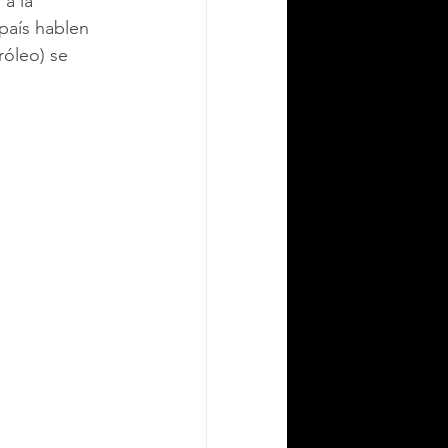
a la 
país hablen 
róleo) se 