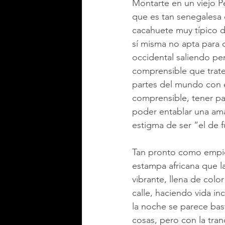
Montarte en un viejo P
que es tan senegalesa 
cacahuete muy típico de
sí misma no apta para 
occidental saliendo pe
comprensible que trate
partes del mundo con el 
comprensible, tener pac
poder entablar una ama
estigma de ser “el de f
Tan pronto como empiez
estampa africana que l
vibrante, llena de colo
calle, haciendo vida i
la noche se parece ba
cosas, pero con la tran