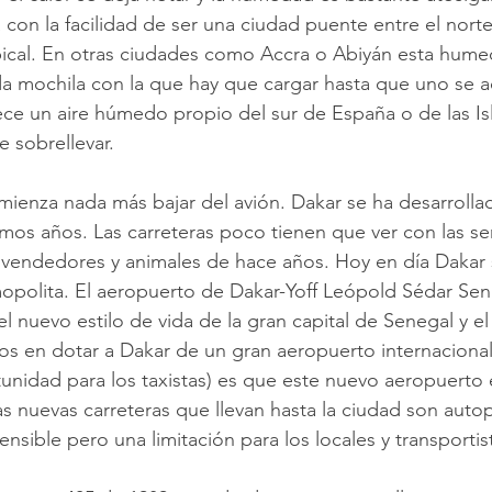
con la facilidad de ser una ciudad puente entre el norte
opical. En otras ciudades como Accra o Abiyán esta hume
a mochila con la que hay que cargar hasta que uno se 
ce un aire húmedo propio del sur de España o de las Isl
e sobrellevar. 
mienza nada más bajar del avión. Dakar se ha desarrolla
imos años. Las carreteras poco tienen que ver con las se
r vendedores y animales de hace años. Hoy en día Dakar 
opolita. El aeropuerto de Dakar-Yoff Leópold Sédar Sen
 nuevo estilo de vida de la gran capital de Senegal y e
zos en dotar a Dakar de un gran aeropuerto internaciona
tunidad para los taxistas) es que este nuevo aeropuerto 
las nuevas carreteras que llevan hasta la ciudad son autop
nsible pero una limitación para los locales y transportis