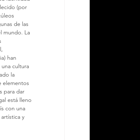
lecido (por 
cúleos 
unas de las 
el mundo. La 
s 
, 
a) han 
 una cultura 
do la 
de elementos 
 para dar 
al está lleno 
ís con una 
rtística y 