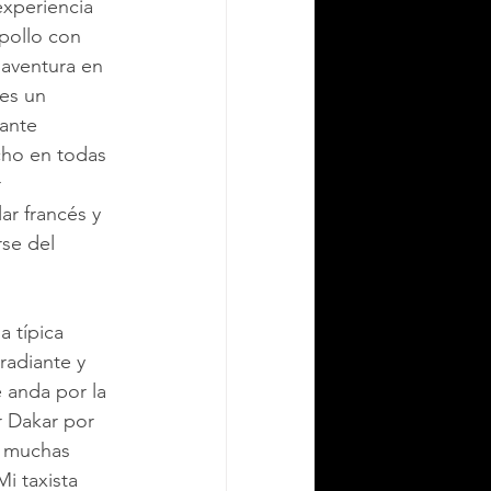
xperiencia 
pollo con 
 aventura en 
es un 
ante 
cho en todas 
 
ar francés y 
se del 
 típica 
radiante y 
e anda por la 
r Dakar por 
e muchas 
i taxista 