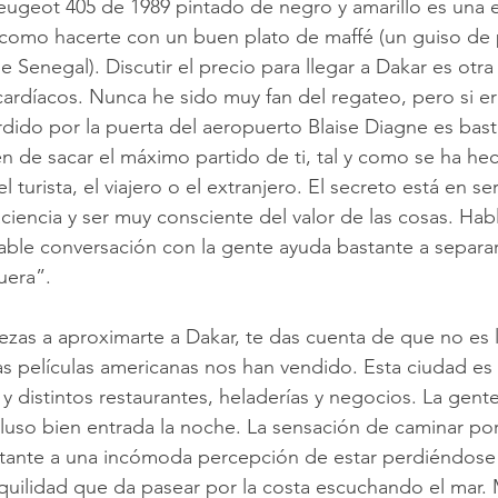
eugeot 405 de 1989 pintado de negro y amarillo es una e
como hacerte con un buen plato de maffé (un guiso de 
 Senegal). Discutir el precio para llegar a Dakar es otra
cardíacos. Nunca he sido muy fan del regateo, pero si er
rdido por la puerta del aeropuerto Blaise Diagne es bast
n de sacar el máximo partido de ti, tal y como se ha he
turista, el viajero o el extranjero. El secreto está en ser
iencia y ser muy consciente del valor de las cosas. Habl
ble conversación con la gente ayuda bastante a separar
uera”. 
as a aproximarte a Dakar, te das cuenta de que no es la
as películas americanas nos han vendido. Esta ciudad es 
r y distintos restaurantes, heladerías y negocios. La gent
ncluso bien entrada la noche. La sensación de caminar po
stante a una incómoda percepción de estar perdiéndos
quilidad que da pasear por la costa escuchando el mar. M