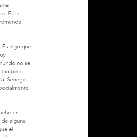
rias 
o. Es la 
 tremenda 
. Es algo que 
uy 
 mundo no se 
 también 
ta. Senegal 
specialmente 
oche en 
 de alguna 
ue el 