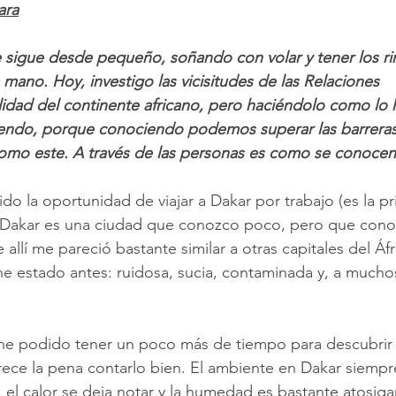
ara
e sigue desde pequeño, soñando con volar y tener los ri
mano. Hoy, investigo las vicisitudes de las Relaciones 
ealidad del continente africano, pero haciéndolo como lo
eyendo, porque conociendo podemos superar las barreras
mo este. A través de las personas es como se conocen 
o la oportunidad de viajar a Dakar por trabajo (es la pr
 Dakar es una ciudad que conozco poco, pero que conoz
 allí me pareció bastante similar a otras capitales del Áfr
he estado antes: ruidosa, sucia, contaminada y, a muchos
he podido tener un poco más de tiempo para descubrir 
rece la pena contarlo bien. El ambiente en Dakar siempr
 el calor se deja notar y la humedad es bastante atosiga