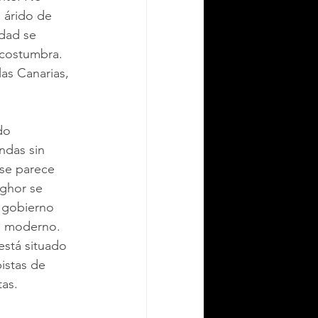
 árido de 
dad se 
acostumbra. 
as Canarias, 
do 
ndas sin 
se parece 
ghor se 
l gobierno 
l moderno. 
está situado 
istas de 
tas.